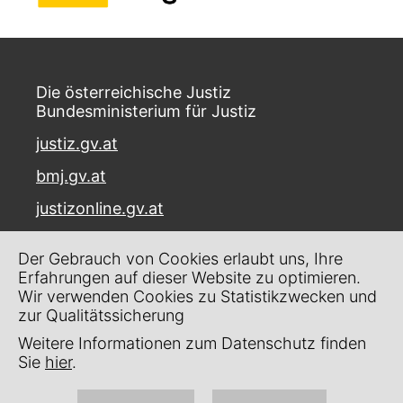
Die österreichische Justiz
Bundesministerium für Justiz
justiz.gv.at
bmj.gv.at
justizonline.gv.at
Palais Trautson
Der Gebrauch von Cookies erlaubt uns, Ihre
Museumstraße 7
Erfahrungen auf dieser Website zu optimieren.
1070 Wien
Wir verwenden Cookies zu Statistikzwecken und
zur Qualitätssicherung
Kontakt
Weitere Informationen zum Datenschutz finden
Impressum
Sie
hier
.
Datenschutz