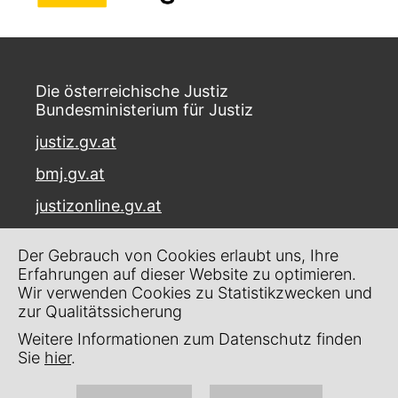
Die österreichische Justiz
Bundesministerium für Justiz
justiz.gv.at
bmj.gv.at
justizonline.gv.at
Palais Trautson
Der Gebrauch von Cookies erlaubt uns, Ihre
Museumstraße 7
Erfahrungen auf dieser Website zu optimieren.
1070 Wien
Wir verwenden Cookies zu Statistikzwecken und
zur Qualitätssicherung
Kontakt
Weitere Informationen zum Datenschutz finden
Impressum
Sie
hier
.
Datenschutz