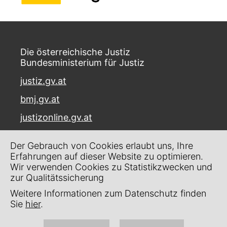
Die österreichische Justiz
Bundesministerium für Justiz
justiz.gv.at
bmj.gv.at
justizonline.gv.at
Palais Trautson
Der Gebrauch von Cookies erlaubt uns, Ihre
Museumstraße 7
Erfahrungen auf dieser Website zu optimieren.
1070 Wien
Wir verwenden Cookies zu Statistikzwecken und
zur Qualitätssicherung
Kontakt
Weitere Informationen zum Datenschutz finden
Impressum
Sie
hier
.
Datenschutz