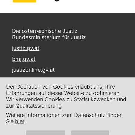
Die österreichische Justiz
Bundesministerium für Justiz
justiz.gv.at
bmj.gv.at
justizonline.gv.at
Palais Trautson
Der Gebrauch von Cookies erlaubt uns, Ihre
Museumstraße 7
Erfahrungen auf dieser Website zu optimieren.
1070 Wien
Wir verwenden Cookies zu Statistikzwecken und
zur Qualitätssicherung
Kontakt
Weitere Informationen zum Datenschutz finden
Impressum
Sie
hier
.
Datenschutz