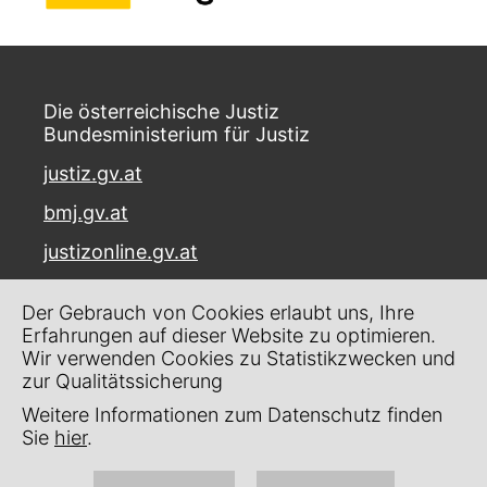
Die österreichische Justiz
Bundesministerium für Justiz
justiz.gv.at
bmj.gv.at
justizonline.gv.at
Palais Trautson
Der Gebrauch von Cookies erlaubt uns, Ihre
Museumstraße 7
Erfahrungen auf dieser Website zu optimieren.
1070 Wien
Wir verwenden Cookies zu Statistikzwecken und
zur Qualitätssicherung
Kontakt
Weitere Informationen zum Datenschutz finden
Impressum
Sie
hier
.
Datenschutz