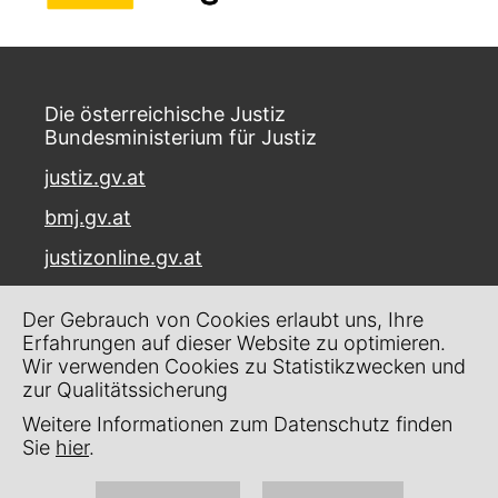
Die österreichische Justiz
Bundesministerium für Justiz
justiz.gv.at
bmj.gv.at
justizonline.gv.at
Palais Trautson
Der Gebrauch von Cookies erlaubt uns, Ihre
Museumstraße 7
Erfahrungen auf dieser Website zu optimieren.
1070 Wien
Wir verwenden Cookies zu Statistikzwecken und
zur Qualitätssicherung
Kontakt
Weitere Informationen zum Datenschutz finden
Impressum
Sie
hier
.
Datenschutz