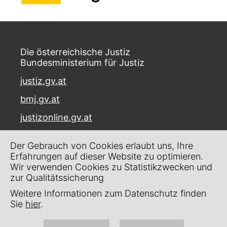
Die österreichische Justiz
Bundesministerium für Justiz
justiz.gv.at
bmj.gv.at
justizonline.gv.at
Palais Trautson
Der Gebrauch von Cookies erlaubt uns, Ihre
Museumstraße 7
Erfahrungen auf dieser Website zu optimieren.
1070 Wien
Wir verwenden Cookies zu Statistikzwecken und
zur Qualitätssicherung
Kontakt
Weitere Informationen zum Datenschutz finden
Impressum
Sie
hier
.
Datenschutz