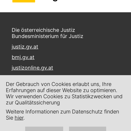
Die österreichische Justiz
Bundesministerium für Justiz
justiz.gv.at
bmj.gv.at
justizonline.gv.at
Palais Trautson
Der Gebrauch von Cookies erlaubt uns, Ihre
Museumstraße 7
Erfahrungen auf dieser Website zu optimieren.
1070 Wien
Wir verwenden Cookies zu Statistikzwecken und
zur Qualitätssicherung
Kontakt
Weitere Informationen zum Datenschutz finden
Impressum
Sie
hier
.
Datenschutz