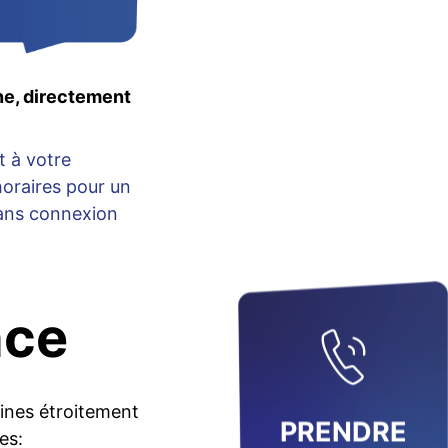
ne, directement
t à votre
horaires pour un
sans connexion
nce
nes étroitement
PRENDRE
es: