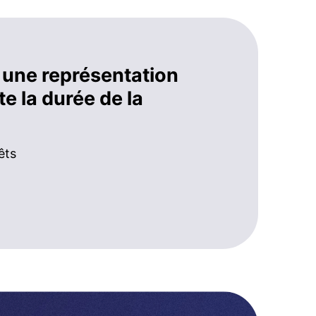
 une représentation
e la durée de la
êts
t