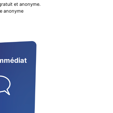
 gratuit et anonyme.
itre anonyme
immédiat