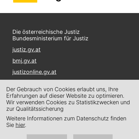
Die österreichische Justiz
Bundesministerium für Justiz
justiz.gv.at
bmj.gv.at
justizonline.gv.at
Palais Trautson
Der Gebrauch von Cookies erlaubt uns, Ihre
Museumstraße 7
Erfahrungen auf dieser Website zu optimieren.
1070 Wien
Wir verwenden Cookies zu Statistikzwecken und
zur Qualitätssicherung
Kontakt
Weitere Informationen zum Datenschutz finden
Impressum
Sie
hier
.
Datenschutz