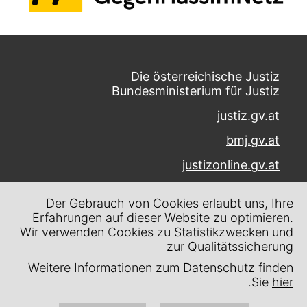
Die österreichische Justiz
Bundesministerium für Justiz
justiz.gv.at
bmj.gv.at
justizonline.gv.at
Palais Trautson
Der Gebrauch von Cookies erlaubt uns, Ihre
Museumstraße 7
Erfahrungen auf dieser Website zu optimieren.
1070 Wien
Wir verwenden Cookies zu Statistikzwecken und
zur Qualitätssicherung
Kontakt
Weitere Informationen zum Datenschutz finden
Impressum
.
Sie
hier
Datenschutz