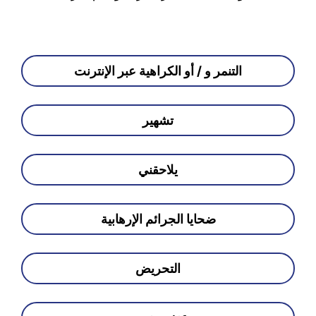
التنمر و / أو الكراهية عبر الإنترنت
تشهير
يلاحقني
ضحايا الجرائم الإرهابية
التحريض