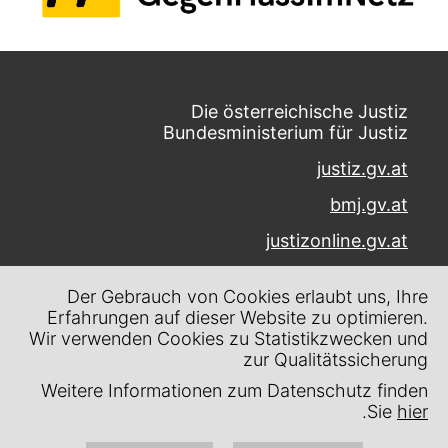
Die österreichische Justiz
Bundesministerium für Justiz
justiz.gv.at
bmj.gv.at
justizonline.gv.at
Palais Trautson
Der Gebrauch von Cookies erlaubt uns, Ihre
Museumstraße 7
Erfahrungen auf dieser Website zu optimieren.
1070 Wien
Wir verwenden Cookies zu Statistikzwecken und
zur Qualitätssicherung
Kontakt
Weitere Informationen zum Datenschutz finden
Impressum
.
Sie
hier
Datenschutz