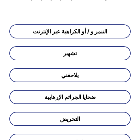
التنمر و / أو الكراهية عبر الإنترنت
تشهير
يلاحقني
ضحايا الجرائم الإرهابية
التحريض