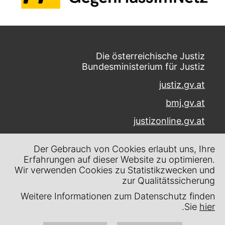
Die österreichische Justiz
Bundesministerium für Justiz
justiz.gv.at
bmj.gv.at
justizonline.gv.at
Palais Trautson
Der Gebrauch von Cookies erlaubt uns, Ihre
Museumstraße 7
Erfahrungen auf dieser Website zu optimieren.
1070 Wien
Wir verwenden Cookies zu Statistikzwecken und
zur Qualitätssicherung
Kontakt
Weitere Informationen zum Datenschutz finden
Impressum
.
Sie
hier
Datenschutz