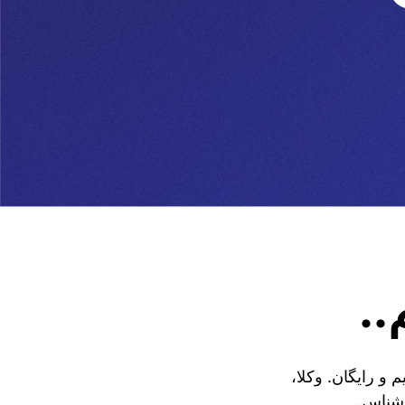
..
و رایگان. وکلا،
اشناس..