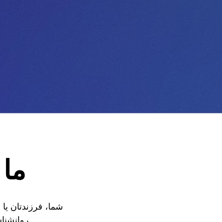
ما 
شما، فرزندتان یا
روانشناس