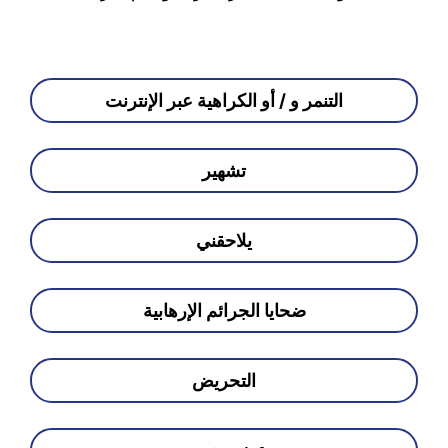
التنمر و / أو الكراهية عبر الإنترنت
تشهير
يلاحقني
ضحايا الجرائم الإرهابية
التحريض