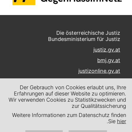
Die österreichische Justiz
Bundesministerium für Justiz
justiz.gv.at
bmj.gv.at
justizonline.gv.at
Palais Trautson
Der Gebrauch von Cookies erlaubt uns, Ihre
Museumstraße 7
Erfahrungen auf dieser Website zu optimieren.
1070 Wien
Wir verwenden Cookies zu Statistikzwecken und
zur Qualitätssicherung
Kontakt
Weitere Informationen zum Datenschutz finden
Impressum
.
Sie
hier
Datenschutz