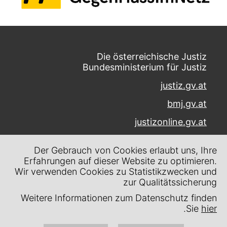
Die österreichische Justiz
Bundesministerium für Justiz
justiz.gv.at
bmj.gv.at
justizonline.gv.at
Palais Trautson
Der Gebrauch von Cookies erlaubt uns, Ihre
Museumstraße 7
Erfahrungen auf dieser Website zu optimieren.
1070 Wien
Wir verwenden Cookies zu Statistikzwecken und
zur Qualitätssicherung
Kontakt
Weitere Informationen zum Datenschutz finden
Impressum
.
Sie
hier
Datenschutz