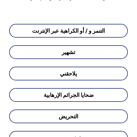
التنمر و / أو الكراهية عبر الإنترنت
تشهير
يلاحقني
ضحايا الجرائم الإرهابية
التحريض