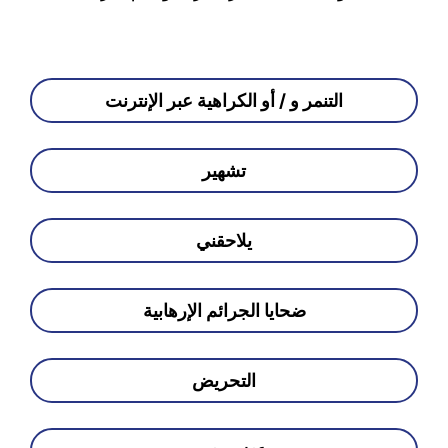
التنمر و / أو الكراهية عبر الإنترنت
تشهير
يلاحقني
ضحايا الجرائم الإرهابية
التحريض