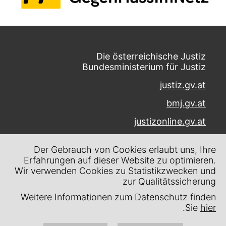
Die österreichische Justiz
Bundesministerium für Justiz
justiz.gv.at
bmj.gv.at
justizonline.gv.at
Palais Trautson
Der Gebrauch von Cookies erlaubt uns, Ihre
Museumstraße 7
Erfahrungen auf dieser Website zu optimieren.
1070 Wien
Wir verwenden Cookies zu Statistikzwecken und
zur Qualitätssicherung
Kontakt
Weitere Informationen zum Datenschutz finden
Impressum
.
Sie
hier
Datenschutz