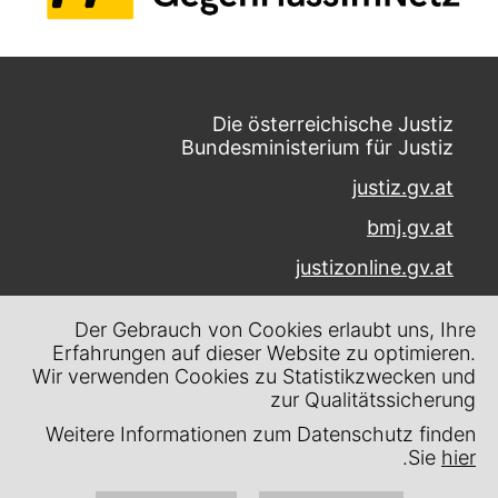
Die österreichische Justiz
Bundesministerium für Justiz
justiz.gv.at
bmj.gv.at
justizonline.gv.at
Palais Trautson
Der Gebrauch von Cookies erlaubt uns, Ihre
Museumstraße 7
Erfahrungen auf dieser Website zu optimieren.
1070 Wien
Wir verwenden Cookies zu Statistikzwecken und
zur Qualitätssicherung
Kontakt
Weitere Informationen zum Datenschutz finden
Impressum
.
Sie
hier
Datenschutz