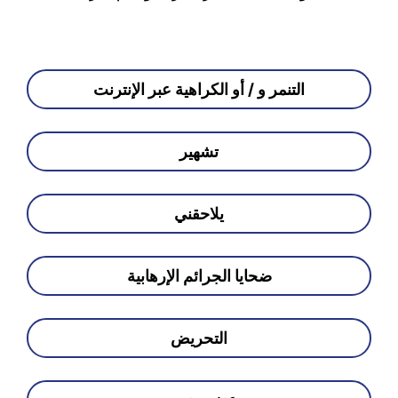
التنمر و / أو الكراهية عبر الإنترنت
تشهير
يلاحقني
ضحايا الجرائم الإرهابية
التحريض