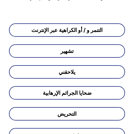
التنمر و / أو الكراهية عبر الإنترنت
تشهير
يلاحقني
ضحايا الجرائم الإرهابية
التحريض