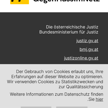
Die österreichische Justiz
Bundesministerium für Justiz
justiz.gv.at
bmj.gv.at
justizonline.gv.at
Palais Trautson
Der Gebrauch von Cookies erlaubt uns, Ihre
Museumstraße 7
Erfahrungen auf dieser Website zu optimieren.
1070 Wien
Wir verwenden Cookies zu Statistikzwecken und
zur Qualitätssicherung
Kontakt
Weitere Informationen zum Datenschutz finden
Impressum
.
Sie
hier
Datenschutz