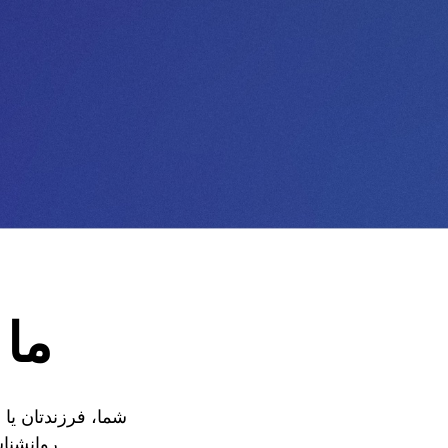
ما 
شما، فرزندتان یا
روانشناس