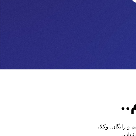
..
و رایگان. وکلا،
اشناس..