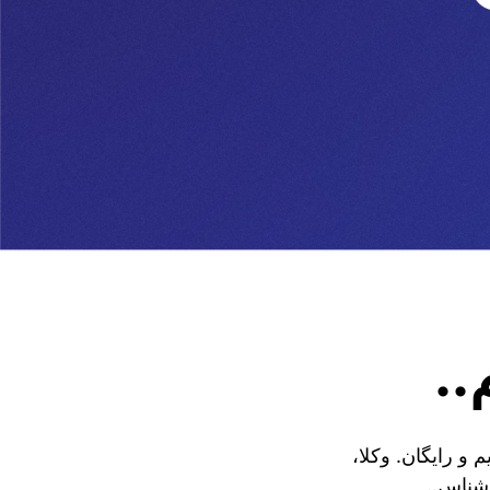
..
و رایگان. وکلا،
اشناس..