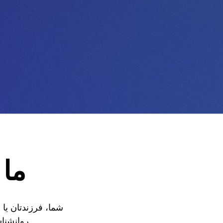
ما 
شما، فرزندتان یا
روانشناس