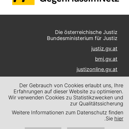
Die österreichische Justiz
Bundesministerium für Justiz
justiz.gv.at
bmj.gv.at
justizonline.gv.at
Palais Trautson
Der Gebrauch von Cookies erlaubt uns, Ihre
Museumstraße 7
Erfahrungen auf dieser Website zu optimieren.
1070 Wien
Wir verwenden Cookies zu Statistikzwecken und
zur Qualitätssicherung
Kontakt
Weitere Informationen zum Datenschutz finden
Impressum
.
Sie
hier
Datenschutz