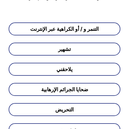
التنمر و / أو الكراهية عبر الإنترنت
تشهير
يلاحقني
ضحايا الجرائم الإرهابية
التحريض