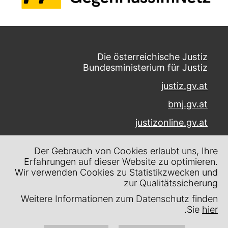
Die österreichische Justiz
Bundesministerium für Justiz
justiz.gv.at
bmj.gv.at
justizonline.gv.at
Palais Trautson
Der Gebrauch von Cookies erlaubt uns, Ihre
Museumstraße 7
Erfahrungen auf dieser Website zu optimieren.
1070 Wien
Wir verwenden Cookies zu Statistikzwecken und
zur Qualitätssicherung
Kontakt
Weitere Informationen zum Datenschutz finden
Impressum
.
Sie
hier
Datenschutz