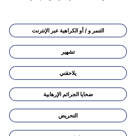
التنمر و / أو الكراهية عبر الإنترنت
تشهير
يلاحقني
ضحايا الجرائم الإرهابية
التحريض