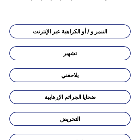
التنمر و / أو الكراهية عبر الإنترنت
تشهير
يلاحقني
ضحايا الجرائم الإرهابية
التحريض