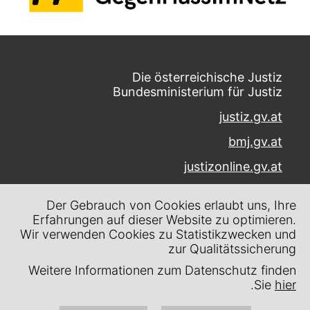
Die österreichische Justiz
Bundesministerium für Justiz
justiz.gv.at
bmj.gv.at
justizonline.gv.at
Palais Trautson
Der Gebrauch von Cookies erlaubt uns, Ihre
Museumstraße 7
Erfahrungen auf dieser Website zu optimieren.
1070 Wien
Wir verwenden Cookies zu Statistikzwecken und
zur Qualitätssicherung
Kontakt
Weitere Informationen zum Datenschutz finden
Impressum
.
Sie
hier
Datenschutz