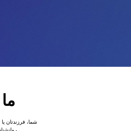
ما 
شما، فرزندتان یا
روانشناس