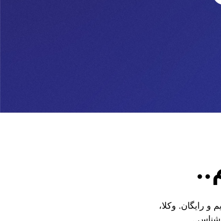
..
و رایگان. وکلا،
اشناس..