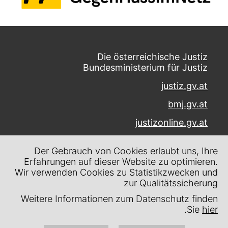
Die österreichische Justiz
Bundesministerium für Justiz
justiz.gv.at
bmj.gv.at
justizonline.gv.at
Palais Trautson
Der Gebrauch von Cookies erlaubt uns, Ihre
Museumstraße 7
Erfahrungen auf dieser Website zu optimieren.
1070 Wien
Wir verwenden Cookies zu Statistikzwecken und
zur Qualitätssicherung
Kontakt
Weitere Informationen zum Datenschutz finden
Impressum
.
Sie
hier
Datenschutz