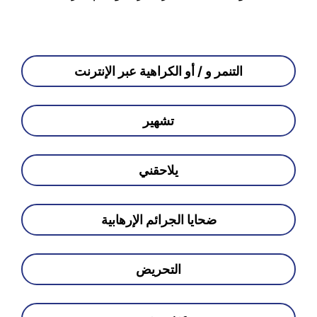
التنمر و / أو الكراهية عبر الإنترنت
تشهير
يلاحقني
ضحايا الجرائم الإرهابية
التحريض