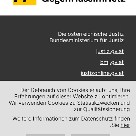
Die österreichische Justiz
Bundesministerium für Justiz
justiz.gv.at
bmj.gv.at
justizonline.gv.at
Palais Trautson
Der Gebrauch von Cookies erlaubt uns, Ihre
Museumstraße 7
Erfahrungen auf dieser Website zu optimieren.
1070 Wien
Wir verwenden Cookies zu Statistikzwecken und
zur Qualitätssicherung
Kontakt
Weitere Informationen zum Datenschutz finden
Impressum
.
Sie
hier
Datenschutz