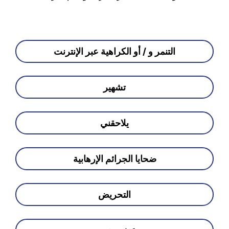
التنمر و / أو الكراهية عبر الإنترنت
تشهير
يلاحقني
ضحايا الجرائم الإرهابية
التحريض