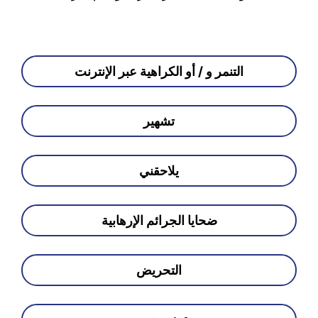
التنمر و / أو الكراهية عبر الإنترنت
تشهير
يلاحقني
ضحايا الجرائم الإرهابية
التحريض