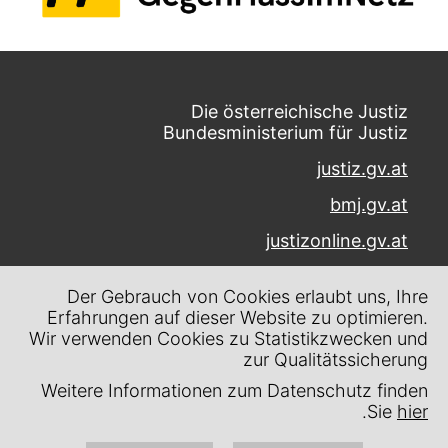
Die österreichische Justiz
Bundesministerium für Justiz
justiz.gv.at
bmj.gv.at
justizonline.gv.at
Palais Trautson
Der Gebrauch von Cookies erlaubt uns, Ihre
Museumstraße 7
Erfahrungen auf dieser Website zu optimieren.
1070 Wien
Wir verwenden Cookies zu Statistikzwecken und
zur Qualitätssicherung
Kontakt
Weitere Informationen zum Datenschutz finden
Impressum
.
Sie
hier
Datenschutz