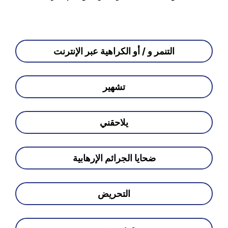
التنمر و / أو الكراهية عبر الإنترنت
تشهير
يلاحقني
ضحايا الجرائم الإرهابية
التحريض