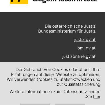
Die österreichische Justiz
Bundesministerium für Justiz
justiz.gv.at
bmj.gv.at
justizonline.gv.at
Palais Trautson
Der Gebrauch von Cookies erlaubt uns, Ihre
Museumstraße 7
Erfahrungen auf dieser Website zu optimieren.
1070 Wien
Wir verwenden Cookies zu Statistikzwecken und
zur Qualitätssicherung
Kontakt
Weitere Informationen zum Datenschutz finden
Impressum
.
Sie
hier
Datenschutz