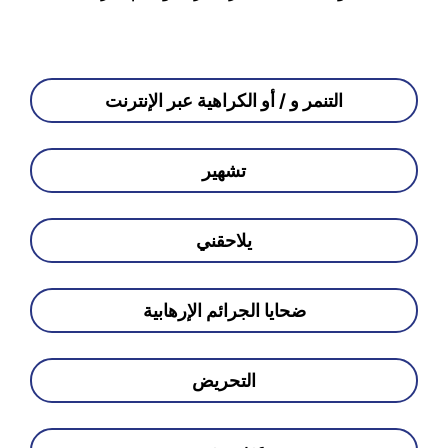
التنمر و / أو الكراهية عبر الإنترنت
تشهير
يلاحقني
ضحايا الجرائم الإرهابية
التحريض