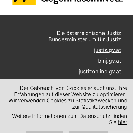
Die österreichische Justiz
Bundesministerium für Justiz
justiz.gv.at
bmj.gv.at
justizonline.gv.at
Palais Trautson
Der Gebrauch von Cookies erlaubt uns, Ihre
Museumstraße 7
Erfahrungen auf dieser Website zu optimieren.
1070 Wien
Wir verwenden Cookies zu Statistikzwecken und
zur Qualitätssicherung
Kontakt
Weitere Informationen zum Datenschutz finden
Impressum
.
Sie
hier
Datenschutz