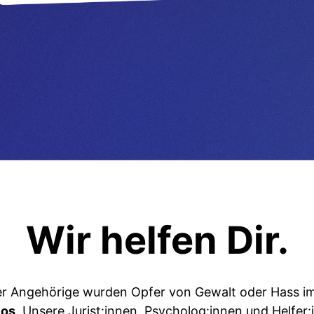
Wir helfen Dir.
er Angehörige wurden Opfer von Gewalt oder Hass im
los
. Unsere Jurist:innen, Psycholog:innen und Helfer: