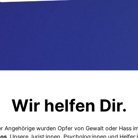
Wir helfen Dir.
er Angehörige wurden Opfer von Gewalt oder Hass im
los
. Unsere Jurist:innen, Psycholog:innen und Helfer: