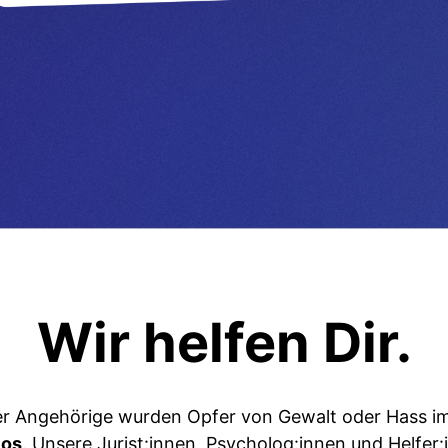
Wir helfen Dir.
er Angehörige wurden Opfer von Gewalt oder Hass im
los
. Unsere Jurist:innen, Psycholog:innen und Helfer: