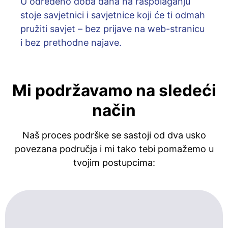
U određeno doba dana na raspolaganju
stoje savjetnici i savjetnice koji će ti odmah
pružiti savjet – bez prijave na web-stranicu
i bez prethodne najave.
Mi podržavamo na sledeći
način
Naš proces podrške se sastoji od dva usko
povezana područja i mi tako tebi pomažemo u
tvojim postupcima: