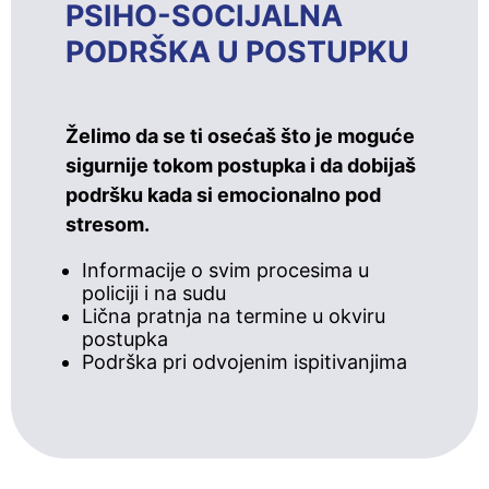
PSIHO-SOCIJALNA
PODRŠKA U POSTUPKU
Želimo da se ti osećaš što je moguće
sigurnije tokom postupka i da dobijaš
podršku kada si emocionalno pod
stresom.
Informacije o svim procesima u
policiji i na sudu
Lična pratnja na termine u okviru
postupka
Podrška pri odvojenim ispitivanjima