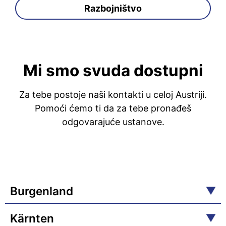
Razbojništvo
Mi smo svuda dostupni
Za tebe postoje naši kontakti u celoj Austriji.
Pomoći ćemo ti da za tebe pronađeš
odgovarajuće ustanove.
Burgenland
Kärnten