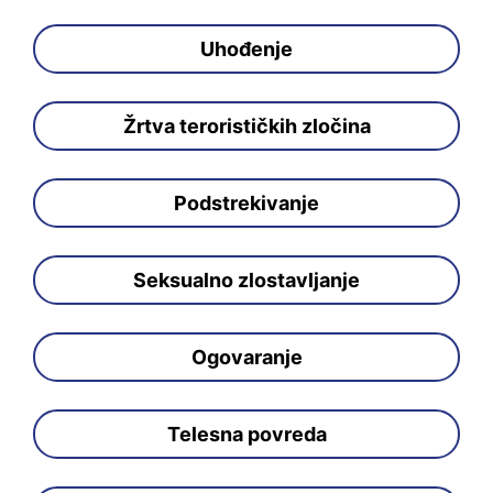
Uhođenje
Žrtva terorističkih zločina
Podstrekivanje
Seksualno zlostavljanje
Ogovaranje
Telesna povreda