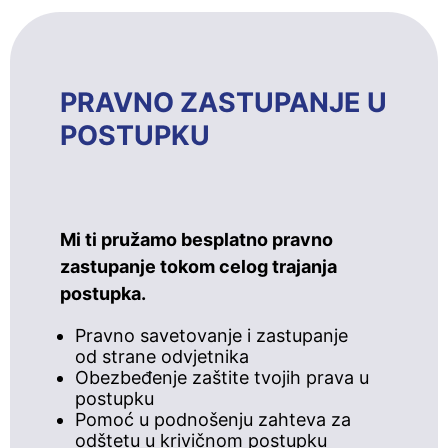
PRAVNO ZASTUPANJE U
POSTUPKU
Mi ti pružamo besplatno pravno
zastupanje tokom celog trajanja
postupka.
Pravno savetovanje i zastupanje
od strane odvjetnika
Obezbeđenje zaštite tvojih prava u
postupku
Pomoć u podnošenju zahteva za
odštetu u krivičnom postupku