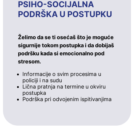
PSIHO-SOCIJALNA
PODRŠKA U POSTUPKU
Želimo da se ti osećaš što je moguće
sigurnije tokom postupka i da dobijaš
podršku kada si emocionalno pod
stresom.
Informacije o svim procesima u
policiji i na sudu
Lična pratnja na termine u okviru
postupka
Podrška pri odvojenim ispitivanjima