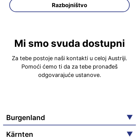
Razbojništvo
Mi smo svuda dostupni
Za tebe postoje naši kontakti u celoj Austriji.
Pomoći ćemo ti da za tebe pronađeš
odgovarajuće ustanove.
Burgenland
Kärnten