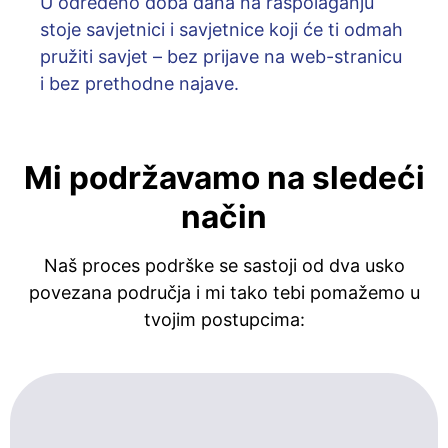
U određeno doba dana na raspolaganju
stoje savjetnici i savjetnice koji će ti odmah
pružiti savjet – bez prijave na web-stranicu
i bez prethodne najave.
Mi podržavamo na sledeći
način
Naš proces podrške se sastoji od dva usko
povezana područja i mi tako tebi pomažemo u
tvojim postupcima: