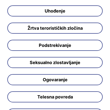
Uhođenje
Žrtva terorističkih zločina
Podstrekivanje
Seksualno zlostavljanje
Ogovaranje
Telesna povreda