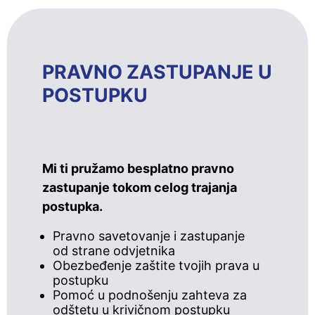
PRAVNO ZASTUPANJE U
POSTUPKU
Mi ti pružamo besplatno pravno
zastupanje tokom celog trajanja
postupka.
Pravno savetovanje i zastupanje
od strane odvjetnika
Obezbeđenje zaštite tvojih prava u
postupku
Pomoć u podnošenju zahteva za
odštetu u krivičnom postupku