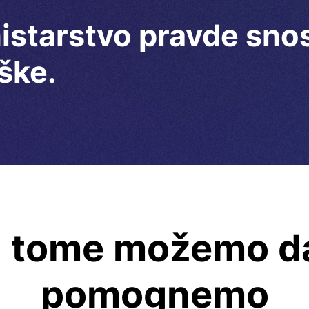
starstvo pravde snos
ške.
i tome možemo da
pomognemo