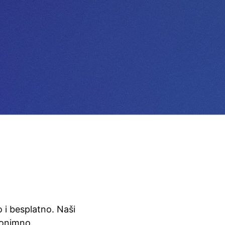
zo i besplatno. Naši
nonimno.