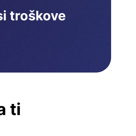
i troškove
 ti