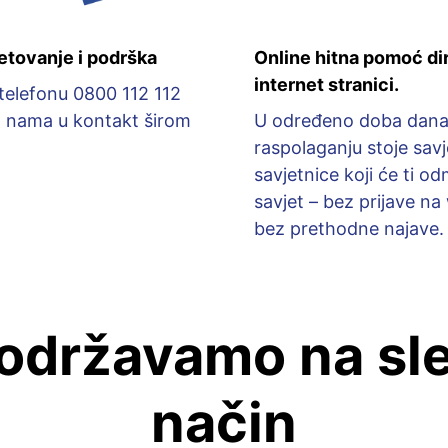
etovanje i podrška
Online hitna pomoć di
internet stranici.
elefonu 0800 112 112
a nama u kontakt širom
U određeno doba dana
raspolaganju stoje savje
savjetnice koji će ti od
savjet – bez prijave na
bez prethodne najave.
održavamo na sl
način