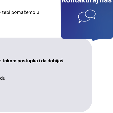
Kontaktiraj nas
ko tebi pomažemo u
e tokom postupka i da dobijaš
udu