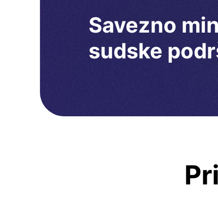
Savezno mini
sudske podr
Pr