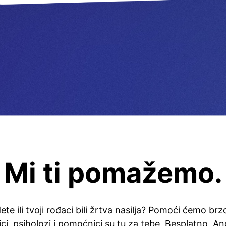
Mi ti pomažemo.
 dete ili tvoji rođaci bili žrtva nasilja? Pomoći ćemo br
ici, psiholozi i pomoćnici su tu za tebe. Besplatno. A