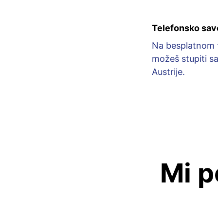
Telefonsko sav
Na besplatnom t
možeš stupiti s
Austrije.
Mi p