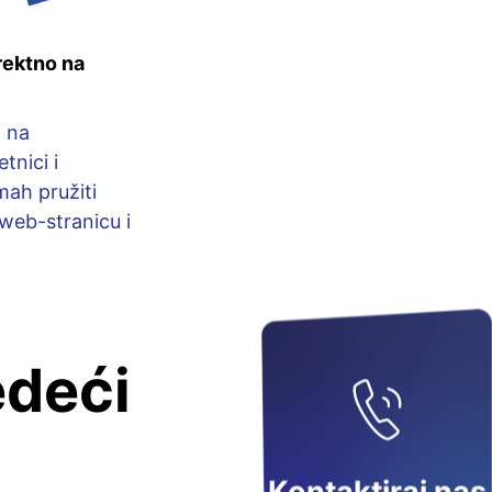
rektno na
 na
tnici i
mah pružiti
 web-stranicu i
edeći