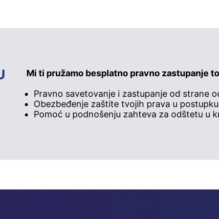
U
Mi ti pružamo besplatno pravno zastupanje to
Pravno savetovanje i zastupanje od strane o
Obezbeđenje zaštite tvojih prava u postupku
Pomoć u podnošenju zahteva za odštetu u k