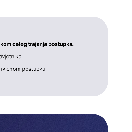
kom celog trajanja postupka.
dvjetnika
rivičnom postupku