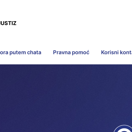
JUSTIZ
pora putem chata
Pravna pomoć
Korisni kont