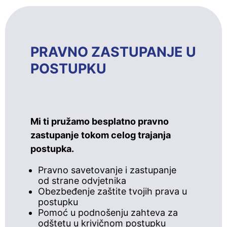
PRAVNO ZASTUPANJE U
POSTUPKU
Mi ti pružamo besplatno pravno
zastupanje tokom celog trajanja
postupka.
Pravno savetovanje i zastupanje
od strane odvjetnika
Obezbeđenje zaštite tvojih prava u
postupku
Pomoć u podnošenju zahteva za
odštetu u krivičnom postupku