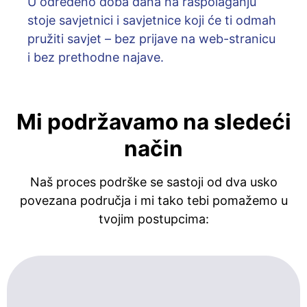
U određeno doba dana na raspolaganju
stoje savjetnici i savjetnice koji će ti odmah
pružiti savjet – bez prijave na web-stranicu
i bez prethodne najave.
Mi podržavamo na sledeći
način
Naš proces podrške se sastoji od dva usko
povezana područja i mi tako tebi pomažemo u
tvojim postupcima: