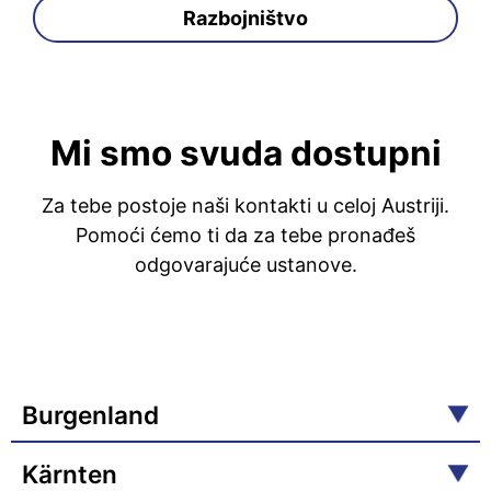
Razbojništvo
Mi smo svuda dostupni
Za tebe postoje naši kontakti u celoj Austriji.
Pomoći ćemo ti da za tebe pronađeš
odgovarajuće ustanove.
Burgenland
Kärnten