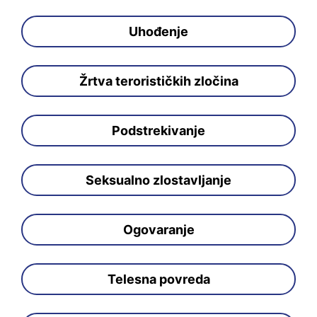
Uhođenje
Žrtva terorističkih zločina
Podstrekivanje
Seksualno zlostavljanje
Ogovaranje
Telesna povreda