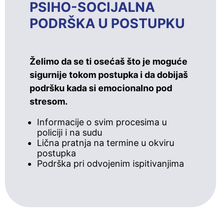
PSIHO-SOCIJALNA
PODRŠKA U POSTUPKU
Želimo da se ti osećaš što je moguće
sigurnije tokom postupka i da dobijaš
podršku kada si emocionalno pod
stresom.
Informacije o svim procesima u
policiji i na sudu
Lična pratnja na termine u okviru
postupka
Podrška pri odvojenim ispitivanjima