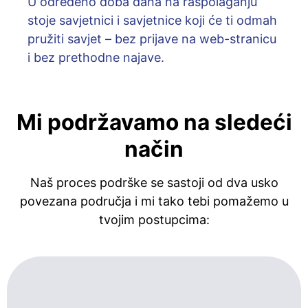
U određeno doba dana na raspolaganju
stoje savjetnici i savjetnice koji će ti odmah
pružiti savjet – bez prijave na web-stranicu
i bez prethodne najave.
Mi podržavamo na sledeći
način
Naš proces podrške se sastoji od dva usko
povezana područja i mi tako tebi pomažemo u
tvojim postupcima: