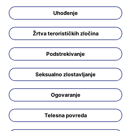
Uhođenje
Žrtva terorističkih zločina
Podstrekivanje
Seksualno zlostavljanje
Ogovaranje
Telesna povreda