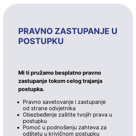
PRAVNO ZASTUPANJE U
POSTUPKU
Mi ti pružamo besplatno pravno
zastupanje tokom celog trajanja
postupka.
Pravno savetovanje i zastupanje
od strane odvjetnika
Obezbeđenje zaštite tvojih prava u
postupku
Pomoć u podnošenju zahteva za
odštetu u krivičnom postupku