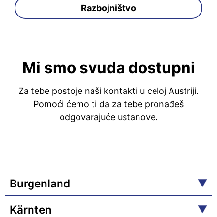
Razbojništvo
Mi smo svuda dostupni
Za tebe postoje naši kontakti u celoj Austriji.
Pomoći ćemo ti da za tebe pronađeš
odgovarajuće ustanove.
Burgenland
Kärnten