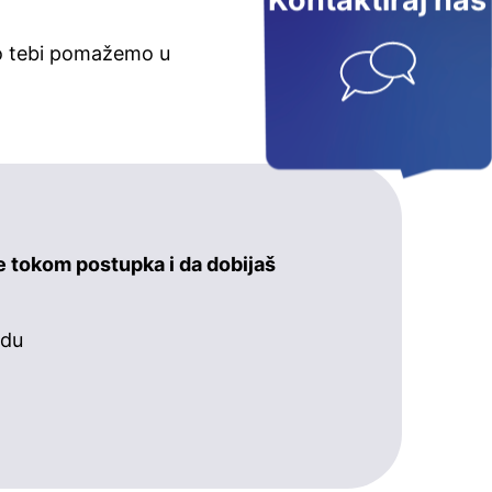
Kontaktiraj nas
ko tebi pomažemo u
e tokom postupka i da dobijaš
udu