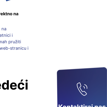
rektno na
 na
tnici i
mah pružiti
 web-stranicu i
edeći