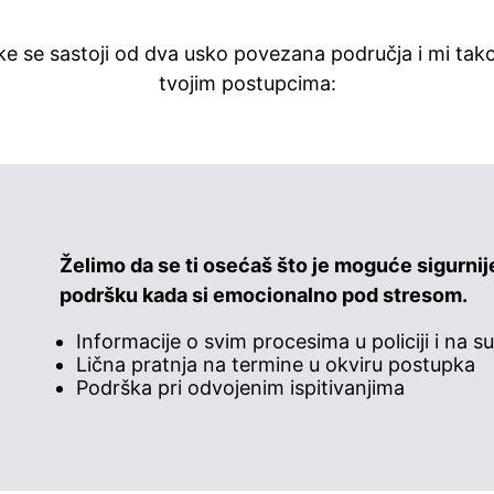
e se sastoji od dva usko povezana područja i mi ta
tvojim postupcima:
Želimo da se ti osećaš što je moguće sigurnij
podršku kada si emocionalno pod stresom.
Informacije o svim procesima u policiji i na s
Lična pratnja na termine u okviru postupka
Podrška pri odvojenim ispitivanjima