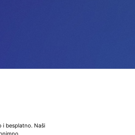
zo i besplatno. Naši
nonimno.