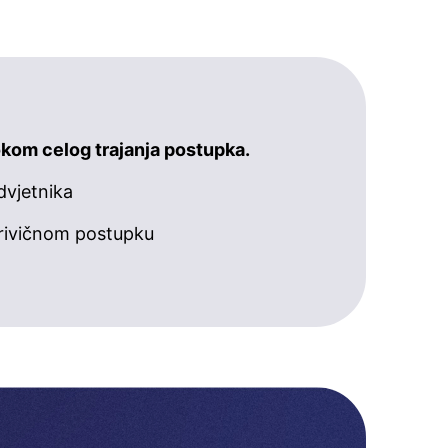
kom celog trajanja postupka.
dvjetnika
rivičnom postupku