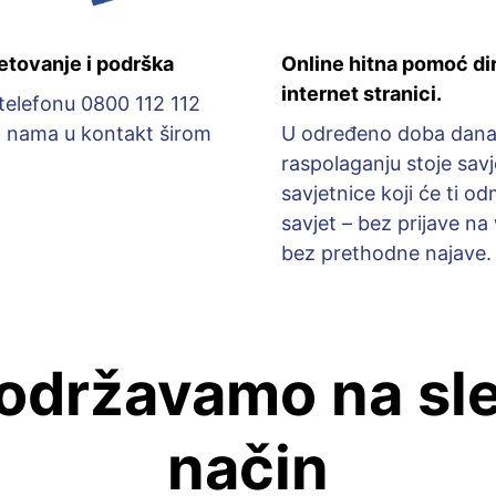
etovanje i podrška
Online hitna pomoć di
internet stranici.
elefonu 0800 112 112
a nama u kontakt širom
U određeno doba dana
raspolaganju stoje savje
savjetnice koji će ti od
savjet – bez prijave na
bez prethodne najave.
održavamo na sl
način