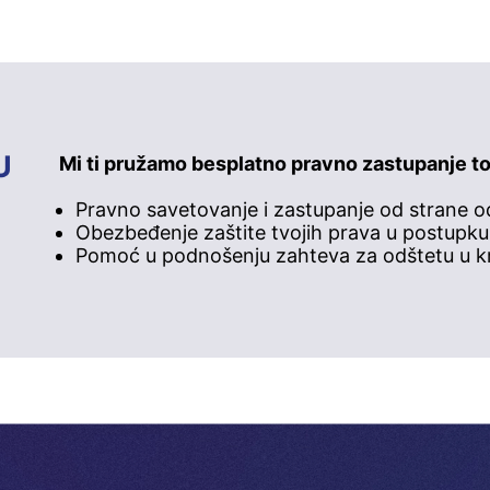
U
Mi ti pružamo besplatno pravno zastupanje to
Pravno savetovanje i zastupanje od strane o
Obezbeđenje zaštite tvojih prava u postupku
Pomoć u podnošenju zahteva za odštetu u k