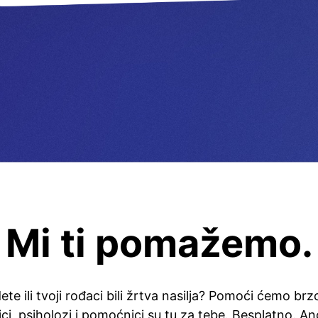
Mi ti pomažemo.
 dete ili tvoji rođaci bili žrtva nasilja? Pomoći ćemo br
ici, psiholozi i pomoćnici su tu za tebe. Besplatno. A