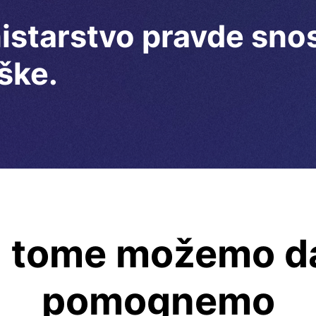
starstvo pravde snos
ške.
i tome možemo da
pomognemo