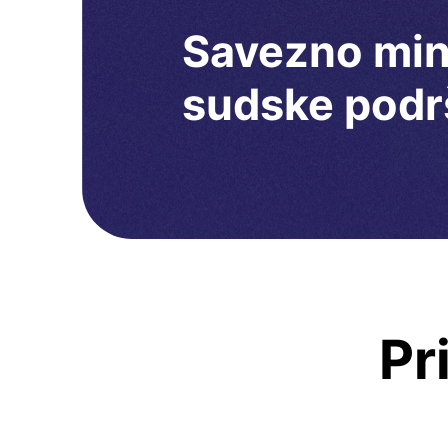
Savezno mini
sudske podr
Pr