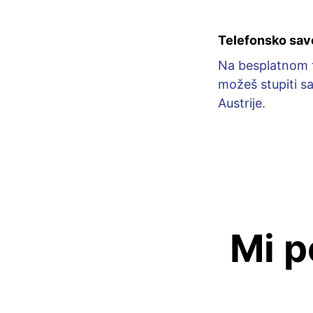
Telefonsko sav
Na besplatnom t
možeš stupiti s
Austrije.
Mi p