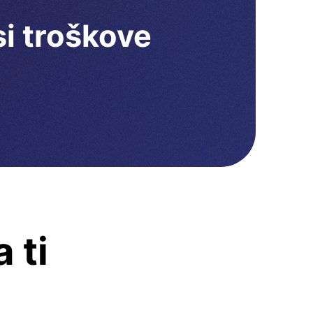
i troškove
 ti