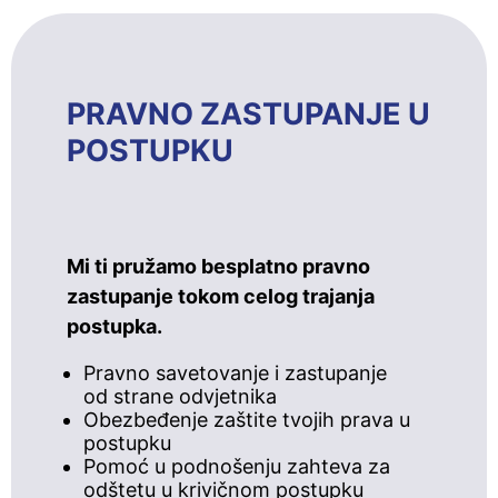
PRAVNO ZASTUPANJE U
POSTUPKU
Mi ti pružamo besplatno pravno
zastupanje tokom celog trajanja
postupka.
Pravno savetovanje i zastupanje
od strane odvjetnika
Obezbeđenje zaštite tvojih prava u
postupku
Pomoć u podnošenju zahteva za
odštetu u krivičnom postupku