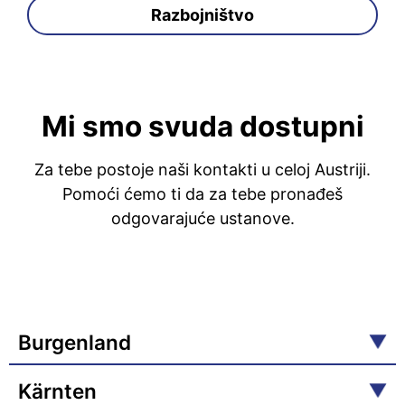
Razbojništvo
Mi smo svuda dostupni
Za tebe postoje naši kontakti u celoj Austriji.
Pomoći ćemo ti da za tebe pronađeš
odgovarajuće ustanove.
Burgenland
Kärnten