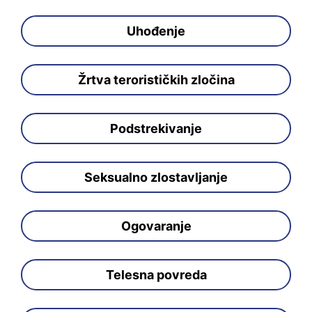
Uhođenje
Žrtva terorističkih zločina
Podstrekivanje
Seksualno zlostavljanje
Ogovaranje
Telesna povreda