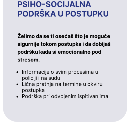
PSIHO-SOCIJALNA
PODRŠKA U POSTUPKU
Želimo da se ti osećaš što je moguće
sigurnije tokom postupka i da dobijaš
podršku kada si emocionalno pod
stresom.
Informacije o svim procesima u
policiji i na sudu
Lična pratnja na termine u okviru
postupka
Podrška pri odvojenim ispitivanjima