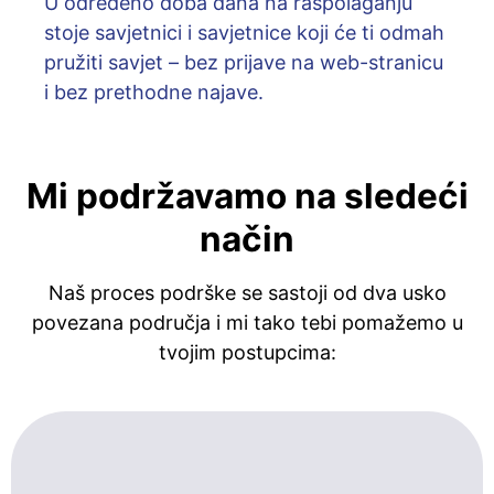
U određeno doba dana na raspolaganju
stoje savjetnici i savjetnice koji će ti odmah
pružiti savjet – bez prijave na web-stranicu
i bez prethodne najave.
Mi podržavamo na sledeći
način
Naš proces podrške se sastoji od dva usko
povezana područja i mi tako tebi pomažemo u
tvojim postupcima: