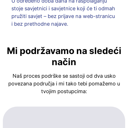
U određeno doba dana na raspolaganju
stoje savjetnici i savjetnice koji će ti odmah
pružiti savjet – bez prijave na web-stranicu
i bez prethodne najave.
Mi podržavamo na sledeći
način
Naš proces podrške se sastoji od dva usko
povezana područja i mi tako tebi pomažemo u
tvojim postupcima: