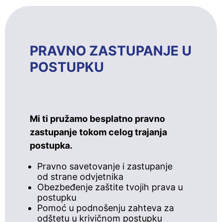
PRAVNO ZASTUPANJE U
POSTUPKU
Mi ti pružamo besplatno pravno
zastupanje tokom celog trajanja
postupka.
Pravno savetovanje i zastupanje
od strane odvjetnika
Obezbeđenje zaštite tvojih prava u
postupku
Pomoć u podnošenju zahteva za
odštetu u krivičnom postupku