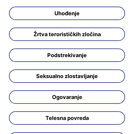
Uhođenje
Žrtva terorističkih zločina
Podstrekivanje
Seksualno zlostavljanje
Ogovaranje
Telesna povreda