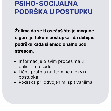
PSIHO-SOCIJALNA
PODRŠKA U POSTUPKU
Želimo da se ti osećaš što je moguće
sigurnije tokom postupka i da dobijaš
podršku kada si emocionalno pod
stresom.
Informacije o svim procesima u
policiji i na sudu
Lična pratnja na termine u okviru
postupka
Podrška pri odvojenim ispitivanjima