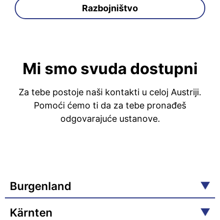
Razbojništvo
Mi smo svuda dostupni
Za tebe postoje naši kontakti u celoj Austriji.
Pomoći ćemo ti da za tebe pronađeš
odgovarajuće ustanove.
Burgenland
Kärnten