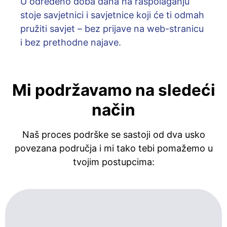
U određeno doba dana na raspolaganju
stoje savjetnici i savjetnice koji će ti odmah
pružiti savjet – bez prijave na web-stranicu
i bez prethodne najave.
Mi podržavamo na sledeći
način
Naš proces podrške se sastoji od dva usko
povezana područja i mi tako tebi pomažemo u
tvojim postupcima: