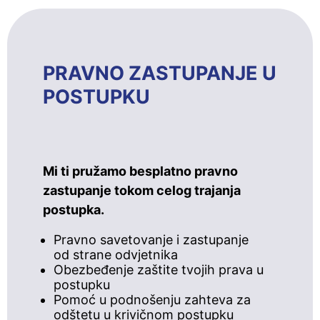
PRAVNO ZASTUPANJE U
POSTUPKU
Mi ti pružamo besplatno pravno
zastupanje tokom celog trajanja
postupka.
Pravno savetovanje i zastupanje
od strane odvjetnika
Obezbeđenje zaštite tvojih prava u
postupku
Pomoć u podnošenju zahteva za
odštetu u krivičnom postupku