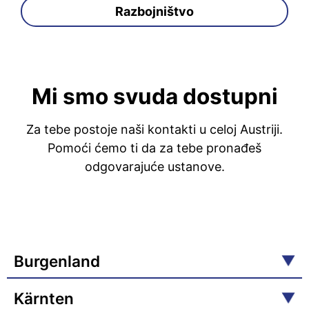
Razbojništvo
Mi smo svuda dostupni
Za tebe postoje naši kontakti u celoj Austriji.
Pomoći ćemo ti da za tebe pronađeš
odgovarajuće ustanove.
Burgenland
Kärnten