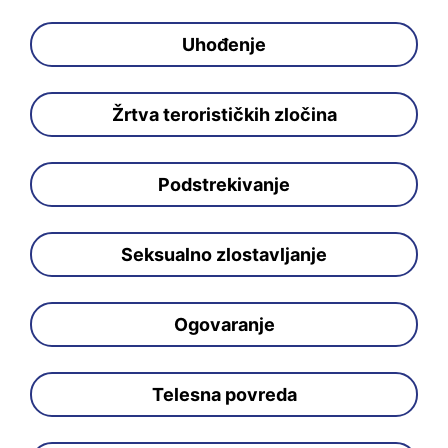
Uhođenje
Žrtva terorističkih zločina
Podstrekivanje
Seksualno zlostavljanje
Ogovaranje
Telesna povreda