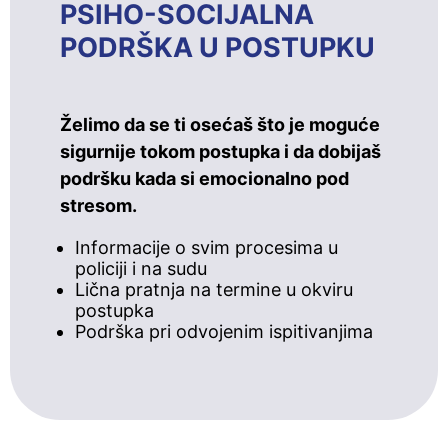
PSIHO-SOCIJALNA
PODRŠKA U POSTUPKU
Želimo da se ti osećaš što je moguće
sigurnije tokom postupka i da dobijaš
podršku kada si emocionalno pod
stresom.
Informacije o svim procesima u
policiji i na sudu
Lična pratnja na termine u okviru
postupka
Podrška pri odvojenim ispitivanjima